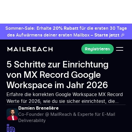
Sommer-Sale: Erhalte
20% Rabatt
für die ersten 30 Tage
des Aufwärmens deiner ersten Mailbox –
Starte jetzt
🎉
Registrieren
Registrieren
MailReach: Tool für deine Zustellbarkeit
Best
Practices für E-Mails
5 Schritte zur Einrichtung
5 Schritte zur Einrichtung
von MX Record Google Workspace im Jahr 2026
von MX Record Google
Workspace im Jahr 2026
Erfahre die korrekten Google Workspace MX Record
Werte für 2026, wie du sie sicher einrichtest, die
Propagation überprüfst und die tatsächliche Inbox-
Damien Brenelière
Co-Founder @ MailReach & Experte für E-Mail
Zustellung testest.
Deliverability