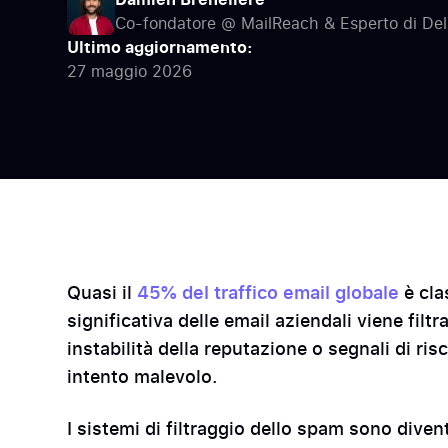
Co-fondatore @ MailReach & Esperto di Deli
deliverability tra i principali provider di email.
Ultimo aggiornamento:
27 maggio 2026
Quasi il
45% del traffico email globale
è cla
significativa delle email aziendali viene filtr
instabilità della reputazione o segnali di ri
intento malevolo.
I sistemi di filtraggio dello spam sono diven