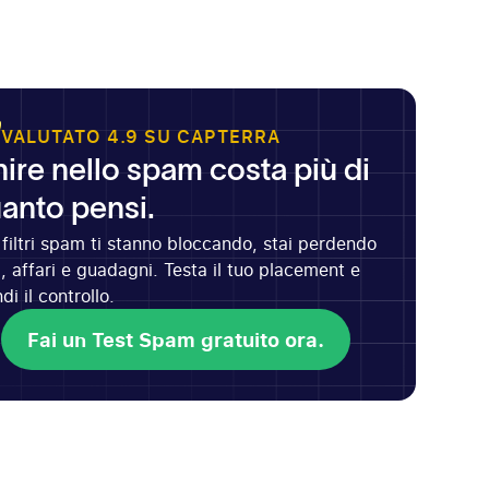
VALUTATO 4.9 SU CAPTERRA
nire nello spam costa più di
anto pensi.
 filtri spam ti stanno bloccando, stai perdendo
, affari e guadagni. Testa il tuo placement e
di il controllo.
Fai un Test Spam gratuito ora.
Fai un Test Spam gratuito ora.