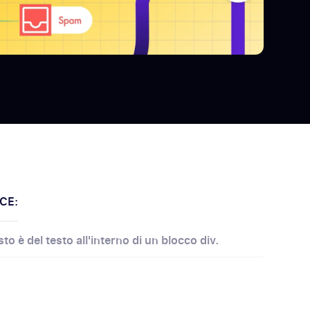
CE:
to è del testo all'interno di un blocco div.