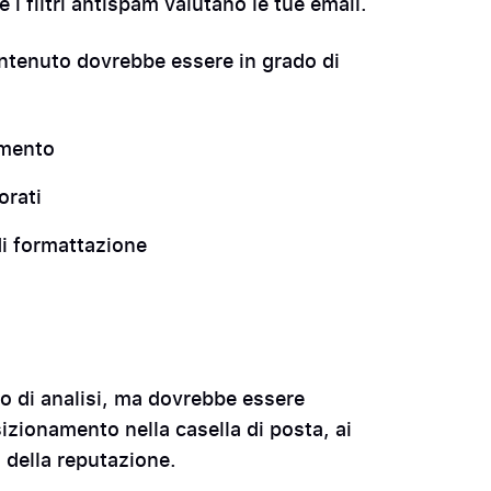
i filtri antispam valutano le tue email.
ntenuto dovrebbe essere in grado di
amento
orati
di formattazione
lo di analisi, ma dovrebbe essere
izionamento nella casella di posta, ai
o della reputazione.