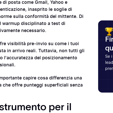
lle di posta come Gmail, Yahoo e
nticazione, inasprito le soglie di
 norme sulla conformità del mittente. Di
 warmup disciplinato a test di
tivamente necessario.
Fi
e visibilità pre-invio su come i tuoi
qu
 in arrivo reali. Tuttavia, non tutti gli
Se i
 o l'accuratezza del posizionamento
lead
sionali.
pren
importante capire cosa differenzia una
a che offre punteggi superficiali senza
strumento per il