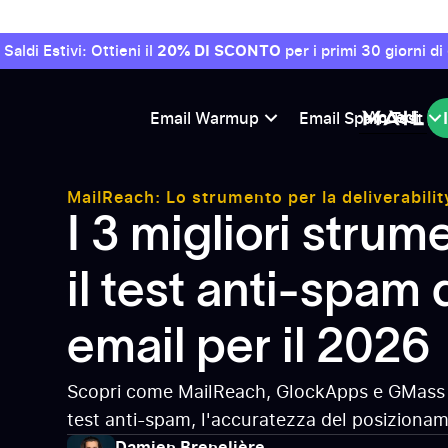
Saldi Estivi: Ottieni il
20% DI SCONTO
per i primi 30 giorni d
Accedi
Email Warmup
Email Spam Test
MailReach: Lo strumento per la deliverabilit
3 migliori strumenti per il test anti-spam de
I 3 migliori strum
il test anti-spam 
email per il 2026
Scopri come MailReach, GlockApps e GMass s
test anti-spam, l'accuratezza del posizionam
arrivo, l'integrazione con l'email warmup e l
Damien Brenelière