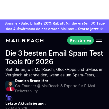
Sommer-Sale: Erhalte
20% Rabatt
für die ersten 30 Tage
des Aufwärmens deiner ersten Mailbox –
Starte jetzt
🎉
Registrieren
Registrieren
MailReach: Tool für deine Zustellbarkeit
E-Mail-
Spam
Die 3 besten Email Spam Test Tools für
Die 3 besten Email Spam Test
2026
Tools für 2026
Sieh dir an, wie MailReach, GlockApps und GMass im
Vergleich abschneiden, wenn es um Spam-Tests,
Genauigkeit der Inbox-Platzierung, warmup-
Damien Brenelière
Co-Founder @ MailReach & Experte für E-Mail
Integration und Zustellbarkeitsdiagnosen bei großen
Deliverability
E-Mail-Anbietern geht.
Letzte Aktualisierung:
27. Mai 2026