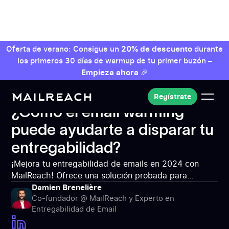
Oferta de verano: Consigue un
20% de descuento
durante
los primeros 30 días de warmup de tu primer buzón –
Empieza ahora
🎉
Regístrate
MailReach: Herramienta de entregabilidad
Email
Regístrate
Warmup
¿Cómo el email warming puede
¿Cómo el email warming
ayudarte a disparar tu entregabilidad?
puede ayudarte a disparar tu
entregabilidad?
¡Mejora tu entregabilidad de emails en 2024 con
MailReach! Ofrece una solución probada para
disparar la entregabilidad de tus emails en 2024.
Damien Brenelière
Co-fundador @ MailReach y Experto en
Evita los filtros de spam y llega directamente a la
Entregabilidad de Email
bandeja de entrada. Empieza a usar MailReach
ahora.