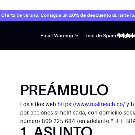
Oferta de verano: Consigue un
20% de descuento
durante lo
Accede
Email Warmup
Test de Spam de Emai
PREÁMBULO
Los sitios web
https://www.mailreach.co/
y
h
por acciones simplificada, con domicilio soci
número 899 225 684 (en adelante “THE BRA
1. ASUNTO