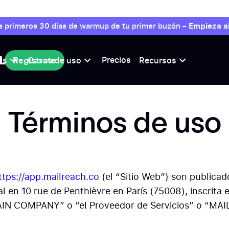
s primeros 30 días de warmup de tu primer buzón –
Empieza a
r
Precios
ls
Regístrate
Casos de uso
Recursos
Regístrate
Términos de uso
ttps://app.mailreach.co
(el “Sitio Web”) son public
al en 10 rue de Penthièvre en París (75008), inscrita e
IN COMPANY” o “el Proveedor de Servicios” o “MA