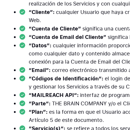
realización de los Servicios y con cualqu
“Cliente”:
cualquier Usuario que haya c
Web.
“Cuenta de Cliente”
significa una cuenta
“Cuenta de Email del Cliente”
signific
“Datos”:
cualquier información proporci
como cualquier dato y contenido almacena
conexión para la Cuenta de Email del Cli
“Email”:
correo electrónico transmitido 
“Códigos de Identificación“:
el login d
y gestionar los Servicios a través de su 
“MAILREACH API“:
interfaz de progra
“Parte“:
THE BRAIN COMPANY y/o el Clie
“Plan”:
es la forma en que el Usuario ac
Artículo 5 de este documento.
“Servicio(s)“:
se refiere a todos los se